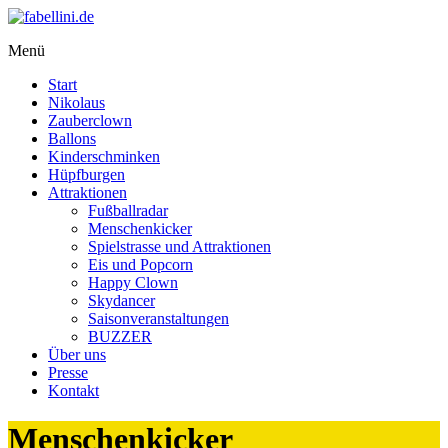
Zum
Inhalt
Menü
springen
fabellini.de
Start
Spiel,
Nikolaus
Spaß,
Zauberclown
Zauberei
Ballons
und
Kinderschminken
fabelhafte
Hüpfburgen
Events
Attraktionen
Fußballradar
Menschenkicker
Spielstrasse und Attraktionen
Eis und Popcorn
Happy Clown
Skydancer
Saisonveranstaltungen
BUZZER
Über uns
Presse
Kontakt
Menschenkicker