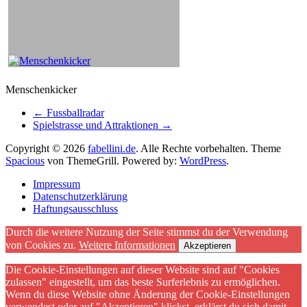
Menschenkicker
←
Fussballradar
Spielstrasse und Attraktionen
→
Copyright © 2026
fabellini.de
. Alle Rechte vorbehalten. Theme
Spacious
von ThemeGrill. Powered by:
WordPress
.
Impressum
Datenschutzerklärung
Haftungsausschluss
Durch die weitere Nutzung der Seite stimmst du der Verwendung
von Cookies zu.
Weitere Informationen
Akzeptieren
Die Cookie-Einstellungen auf dieser Website sind auf "Cookies
zulassen" eingestellt, um das beste Surferlebnis zu ermöglichen.
Wenn du diese Website ohne Änderung der Cookie-Einstellungen
verwendest oder auf "Akzeptieren" klickst, erklärst du sich damit