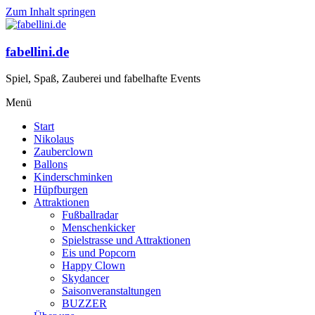
Zum Inhalt springen
fabellini.de
Spiel, Spaß, Zauberei und fabelhafte Events
Menü
Start
Nikolaus
Zauberclown
Ballons
Kinderschminken
Hüpfburgen
Attraktionen
Fußballradar
Menschenkicker
Spielstrasse und Attraktionen
Eis und Popcorn
Happy Clown
Skydancer
Saisonveranstaltungen
BUZZER