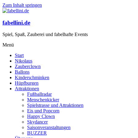
Zum Inhalt springen
fabellini.de
Spiel, Spaß, Zauberei und fabelhafte Events
Menü
Start
Nikolaus
Zauberclown
Ballons
Kinderschminken
Hüpfburgen
Attraktionen
Fußballradar
Menschenkicker
Spielstrasse und Attraktionen
Eis und Popcorn
Happy Clown
Skydancer
Saisonveranstaltungen
BUZZER