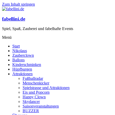
Zum Inhalt springen
fabellini.de
Spiel, Spaß, Zauberei und fabelhafte Events
Menü
Start
Nikolaus
Zauberclown
Ballons
Kinderschminken
Hüpfburgen
Attraktionen
Fußballradar
Menschenkicker
Spielstrasse und Attraktionen
Eis und Popcorn
Happy Clown
Skydancer
Saisonveranstaltungen
BUZZER