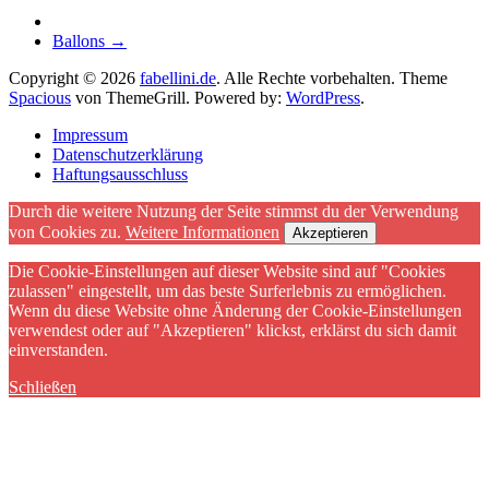
Ballons
→
Copyright © 2026
fabellini.de
. Alle Rechte vorbehalten. Theme
Spacious
von ThemeGrill. Powered by:
WordPress
.
Impressum
Datenschutzerklärung
Haftungsausschluss
Durch die weitere Nutzung der Seite stimmst du der Verwendung
von Cookies zu.
Weitere Informationen
Akzeptieren
Die Cookie-Einstellungen auf dieser Website sind auf "Cookies
zulassen" eingestellt, um das beste Surferlebnis zu ermöglichen.
Wenn du diese Website ohne Änderung der Cookie-Einstellungen
verwendest oder auf "Akzeptieren" klickst, erklärst du sich damit
einverstanden.
Schließen